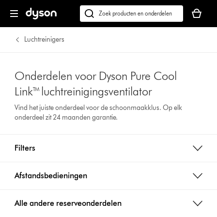
Je
winkelm
Zoek
is
op
leeg
dyson.nl
Luchtreinigers
Onderdelen voor Dyson Pure Cool
Link™ luchtreinigingsventilator
Vind het juiste onderdeel voor de schoonmaakklus. Op elk
onderdeel zit 24 maanden garantie.
Filters
Afstandsbedieningen
Alle andere reserveonderdelen