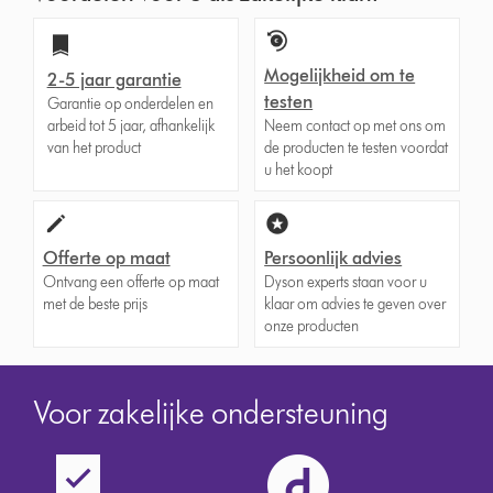
Mogelijkheid om te
2-5 jaar garantie
testen
Garantie op onderdelen en
arbeid tot 5 jaar, afhankelijk
Neem contact op met ons om
van het product
de producten te testen voordat
u het koopt
Offerte op maat
Persoonlijk advies
Ontvang een offerte op maat
Dyson experts staan voor u
met de beste prijs
klaar om advies te geven over
onze producten
Voor zakelijke ondersteuning