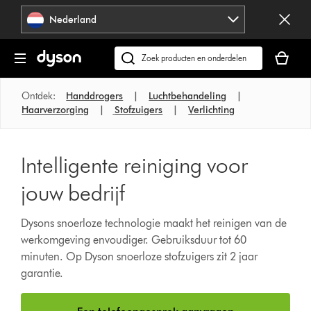
Navigatie
Nederland
overslaan
Je
winkelm
Zoek
is
op
leeg
dyson.nl
Ontdek:
Handdrogers
|
Luchtbehandeling
|
Haarverzorging
|
Stofzuigers
|
Verlichting
Intelligente reiniging voor
jouw bedrijf
Dysons snoerloze technologie maakt het reinigen van de
werkomgeving envoudiger. Gebruiksduur tot 60
minuten. Op Dyson snoerloze stofzuigers zit 2 jaar
garantie.