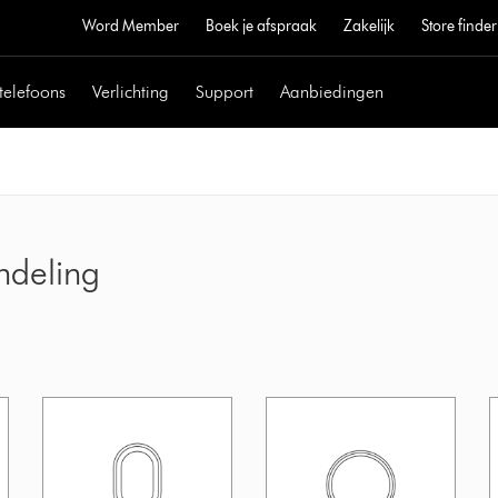
Word Member
Boek je afspraak
Zakelijk
Store finder
telefoons
Verlichting
Support
Aanbiedingen
ndeling