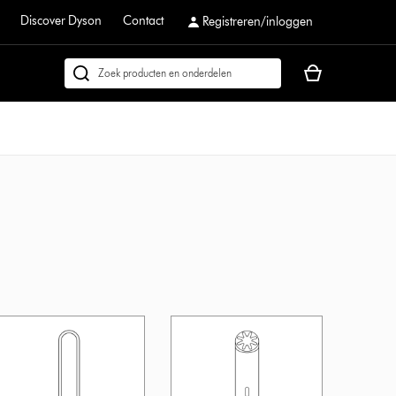
Discover Dyson
Contact
Registreren/inloggen
Je
Zoek
winkelmand
op
is
dyson.nl
leeg