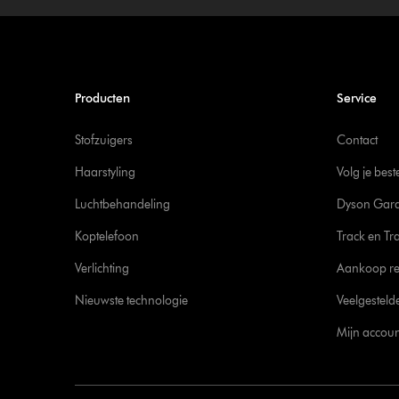
Producten
Service
Stofzuigers
Contact
Haarstyling
Volg je best
Luchtbehandeling
Dyson Gara
Koptelefoon
Track en Tr
Verlichting
Aankoop re
Nieuwste technologie
Veelgesteld
Mijn accoun