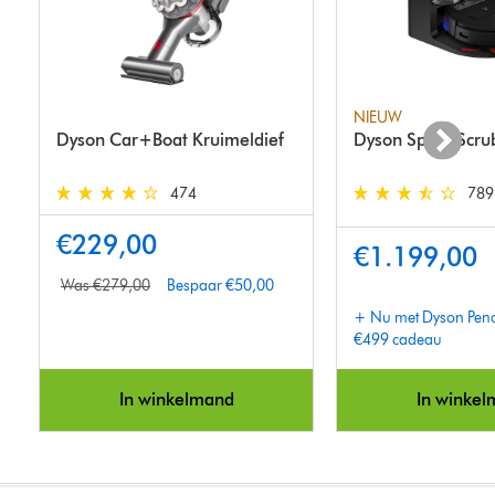
NIEUW
Dyson Car+Boat Kruimeldief
Dyson Spot+Scrub
474
789
4.3 stars out of 5 from 474 Reviews
3.6 stars out of 5 fr
€229,00
€1.199,00
Was €279,00
Bespaar €50,00
+ Nu met Dyson Pencil
€499 cadeau
In winkelmand
In winke