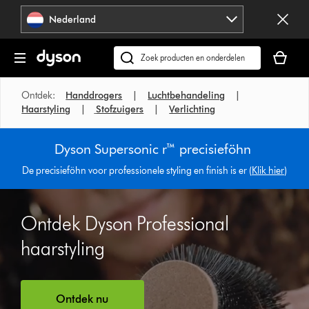
Navigatie
Nederland
overslaan
Je
winkelm
Zoek
is
op
leeg
dyson.nl
Ontdek:
Handdrogers
|
Luchtbehandeling
|
Haarstyling
|
Stofzuigers
|
Verlichting
Dyson Supersonic r™ precisieföhn
De precisieföhn voor professionele styling en finish is er (
Klik hier
)
Ontdek Dyson Professional
haarstyling
Videotranscript
Ontdek nu