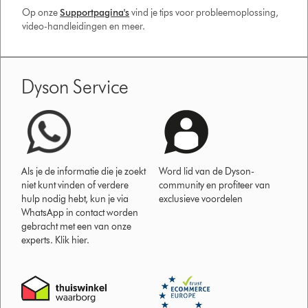
Op onze
Supportpagina's
vind je tips voor probleemoplossing,
video-handleidingen en meer.
Dyson Service
Als je de informatie die je zoekt
Word lid van de Dyson-
niet kunt vinden of verdere
community en profiteer van
hulp nodig hebt, kun je via
exclusieve voordelen
WhatsApp in contact worden
gebracht met een van onze
experts. Klik hier.