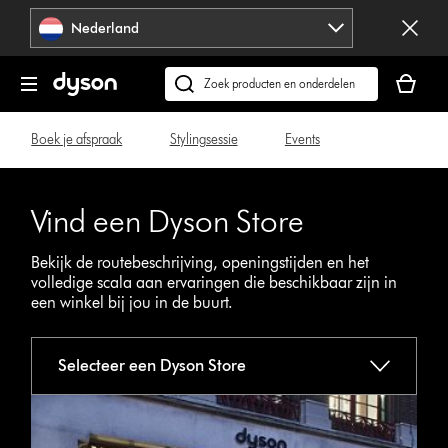
Navigatie
Nederland
overslaan
Je
winkelm
Zoek
is
op
leeg
dyson.nl
Boek je afspraak
Stylingsessie
Events
Vind een Dyson Store
Bekijk de routebeschrijving, openingstijden en het
volledige scala aan ervaringen die beschikbaar zijn in
een winkel bij jou in de buurt.
Selecteer een Dyson Store