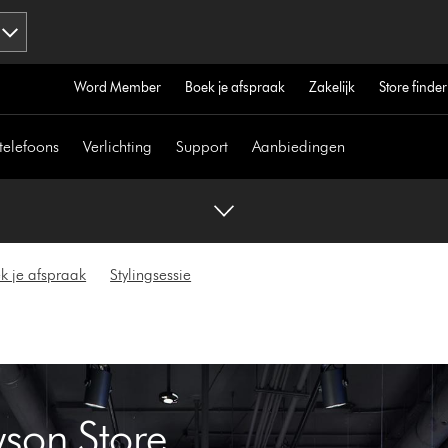
Word Member
Boek je afspraak
Zakelijk
Store finder
telefoons
Verlichting
Support
Aanbiedingen
k je afspraak
Stylingsessie
son Store