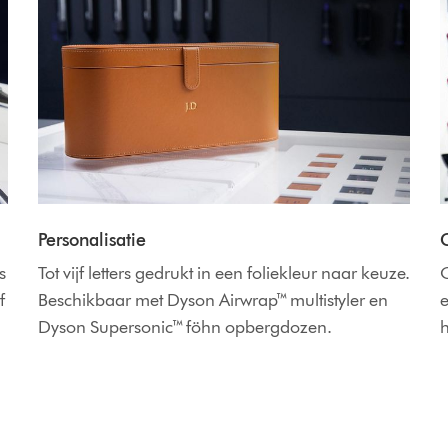
Personalisatie
s
Tot vijf letters gedrukt in een foliekleur naar keuze.
f
Beschikbaar met Dyson Airwrap™ multistyler en
e
Dyson Supersonic™ föhn opbergdozen.
h