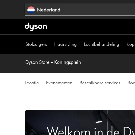
Navigatie
Nederland
overslaan
Stofzuigers
Haarstyling
Luchtbehandeling
Kop
Dyson Store – Koningsplein
Locatie
Evenementen
Beschikbare services
Boe
Welkom in de Dy