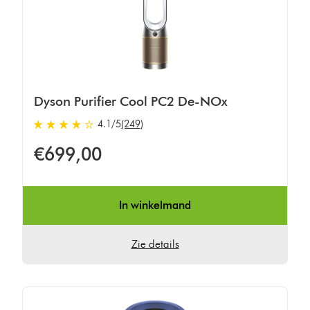
Dyson Purifier Cool PC2 De-NOx
4.1
/5
(249)
4.1
sterren
€699,00
van
5
van
249
In winkelmand
Ratings
Zie details