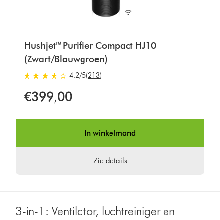
Hushjet™ Purifier Compact HJ10
(Zwart/Blauwgroen)
4.2
/5
(213)
4.2
sterren
€399,00
van
5
van
In winkelmand
213
Ratings
Zie details
3-in-1: Ventilator, luchtreiniger en