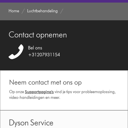
Home
Luchtbehandeling
Contact opnemen
Bel ons
+31207931154
Neem contact met ons op
Op onze
Supportpagina's
vind je tips voor probleemoplossing,
video-handleidingen en meer.
Dyson Service