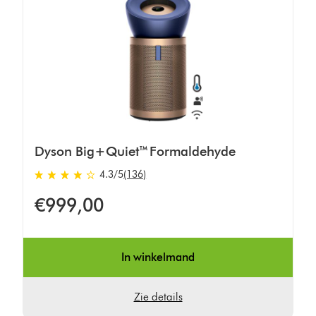
Dyson Big+Quiet™ Formaldehyde
4.3
/5
(136)
4.3
sterren
€999,00
van
5
van
136
In winkelmand
Ratings
Zie details