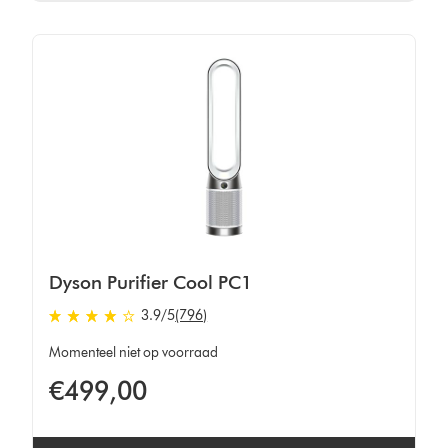
Dyson Purifier Cool PC1
3.9
/5
(796)
3.9
sterren
Momenteel niet op voorraad
van
€499,00
5
van
796
Ratings