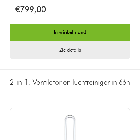
sterren
€799,00
van
5
van
In winkelmand
183
Ratings
Zie details
2-in-1: Ventilator en luchtreiniger in één