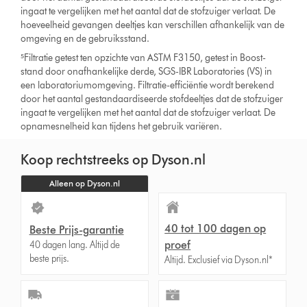
ingaat te vergelijken met het aantal dat de stofzuiger verlaat. De
hoeveelheid gevangen deeltjes kan verschillen afhankelijk van de
omgeving en de gebruiksstand.
⁵Filtratie getest ten opzichte van ASTM F3150, getest in Boost-
stand door onafhankelijke derde, SGS-IBR Laboratories (VS) in
een laboratoriumomgeving. Filtratie-efficiëntie wordt berekend
door het aantal gestandaardiseerde stofdeeltjes dat de stofzuiger
ingaat te vergelijken met het aantal dat de stofzuiger verlaat. De
opnamesnelheid kan tijdens het gebruik variëren.
Koop rechtstreeks op Dyson.nl
Alleen op Dyson.nl
40 tot 100 dagen op
Beste Prijs-garantie
proef
40 dagen lang. Altijd de
beste prijs.
Altijd. Exclusief via Dyson.nl*