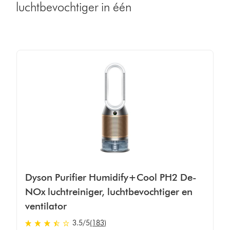
luchtbevochtiger in één
Dyson Purifier Humidify+Cool PH2 De-
NOx luchtreiniger, luchtbevochtiger en
ventilator
3.5
/5
(183)
3.5