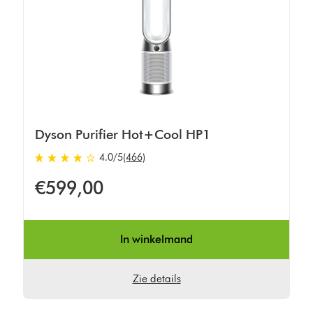
Dyson Purifier Hot+Cool HP1
4.0
/5
(466)
4.0
sterren
€599,00
van
5
van
In winkelmand
466
Ratings
Zie details