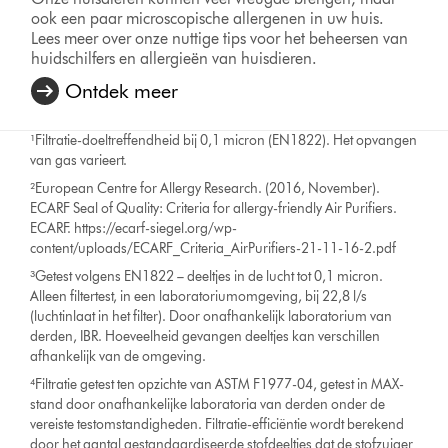
ook een paar microscopische allergenen in uw huis.
Lees meer over onze nuttige tips voor het beheersen van
huidschilfers en allergieën van huisdieren.
Ontdek meer
¹Filtratie-doeltreffendheid bij 0,1 micron (EN1822). Het opvangen
van gas varieert.
²European Centre for Allergy Research. (2016, November).
ECARF Seal of Quality: Criteria for allergy-friendly Air Purifiers.
ECARF. https://ecarf-siegel.org/wp-
content/uploads/ECARF_Criteria_AirPurifiers-21-11-16-2.pdf
³Getest volgens EN1822 – deeltjes in de lucht tot 0,1 micron.
Alleen filtertest, in een laboratoriumomgeving, bij 22,8 l/s
(luchtinlaat in het filter). Door onafhankelijk laboratorium van
derden, IBR. Hoeveelheid gevangen deeltjes kan verschillen
afhankelijk van de omgeving.
⁴Filtratie getest ten opzichte van ASTM F1977-04, getest in MAX-
stand door onafhankelijke laboratoria van derden onder de
vereiste testomstandigheden. Filtratie-efficiëntie wordt berekend
door het aantal gestandaardiseerde stofdeeltjes dat de stofzuiger