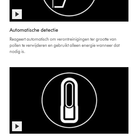
Automatische detectie
Reageert automatisch om verontreinigingen ter grootte van
pollen te verwijderen en gebruikt alleen energie wanneer dat
nodig is.
Videotranscript
openen
Video