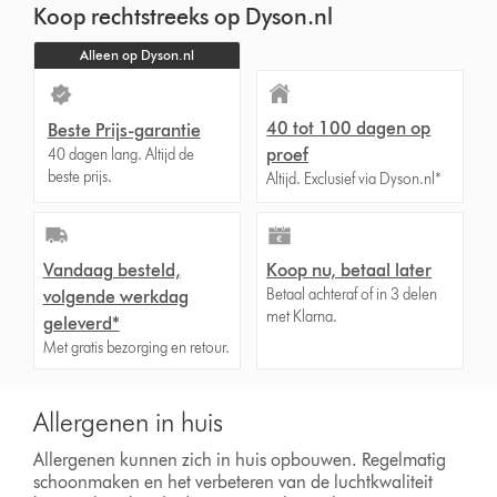
Koop rechtstreeks op Dyson.nl
Transcript
Alleen op Dyson.nl
40 tot 100 dagen op
Beste Prijs-garantie
proef
40 dagen lang. Altijd de
beste prijs.
Altijd. Exclusief via Dyson.nl*
Vandaag besteld,
Koop nu, betaal later
Betaal achteraf of in 3 delen
volgende werkdag
met Klarna.
geleverd*
Met gratis bezorging en retour.
Allergenen in huis
Allergenen kunnen zich in huis opbouwen. Regelmatig
schoonmaken en het verbeteren van de luchtkwaliteit