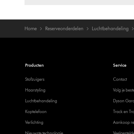
Home
Reserveonderdelen
Luchtbehandeling
Producten
Service
Stofzuigers
Contact
Haarstyling
Volg je best
Luchtbehandeling
Dyson Gara
Koptelefoon
Track en Tr
Verlichting
Aankoop re
Nieuwste technologie
Veelgesteld