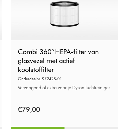
Combi
Combi 360° HEPA-filter van
360°
glasvezel met actief
HEPA-
koolstoffilter
filter
van
Onderdeelnr. 972425-01
glasvezel
Vervangend of extra voor je Dyson luchtreiniger.
met
actief
€79,00
koolstoffilter