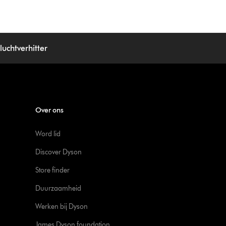
uchtverhitter
Over ons
Word lid
Discover Dyson
Store finder
Duurzaamheid
Werken bij Dyson
James Dyson foundation