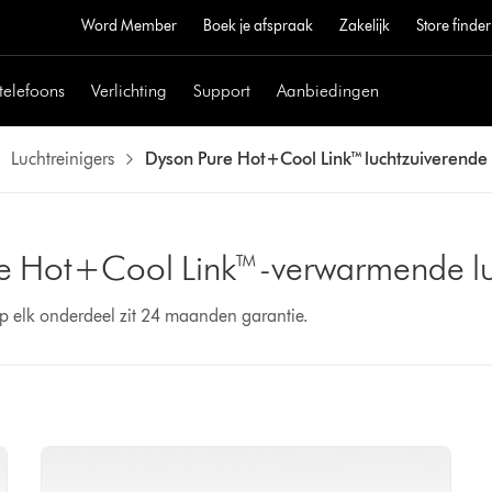
Word Member
Boek je afspraak
Zakelijk
Store finder
telefoons
Verlichting
Support
Aanbiedingen
Luchtreinigers
Dyson Pure Hot+Cool Link™ luchtzuiverende l
 Hot+Cool Link™-verwarmende luch
p elk onderdeel zit 24 maanden garantie.