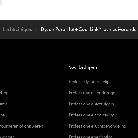
Luchtreinigers
Dyson Pure Hot+Cool Link™ luchtzuiverende l
Voor bedrijven
Ontdek Dyson zakelijk
elling
Professionele handdrogers
ntie
Professionele stofzuigers
ace
Professionele haarstyling
tourneren of annuleren
Professionele luchtbehandeling
e vragen
Professionele verlichting