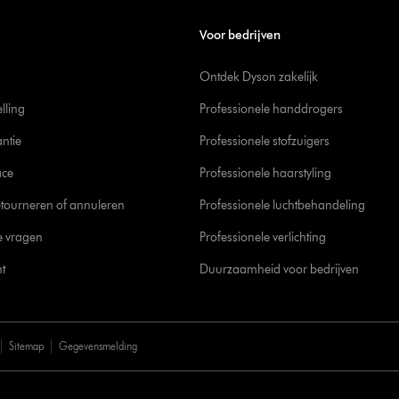
Voor bedrijven
Ontdek Dyson zakelijk
elling
Professionele handdrogers
ntie
Professionele stofzuigers
ace
Professionele haarstyling
tourneren of annuleren
Professionele luchtbehandeling
e vragen
Professionele verlichting
t
Duurzaamheid voor bedrijven
Sitemap
Gegevensmelding