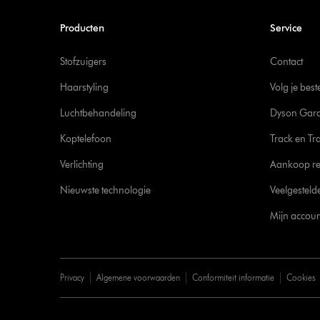
Producten
Service
Stofzuigers
Contact
Haarstyling
Volg je best
Luchtbehandeling
Dyson Gara
Koptelefoon
Track en Tr
Verlichting
Aankoop re
Nieuwste technologie
Veelgesteld
Mijn accoun
Privacy
Algemene voorwaarden
Conformiteit informatie
Cookies