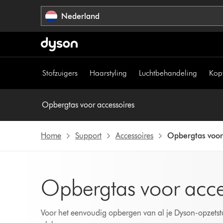
Navigatie
Nederland
overslaan
Stofzuigers
Haarstyling
Luchtbehandeling
Kop
Opbergtas voor accessoires
Home
Support
Accessoires
Opbergtas voor
Opbergtas voor acce
Voor het eenvoudig opbergen van al je Dyson-opzetst