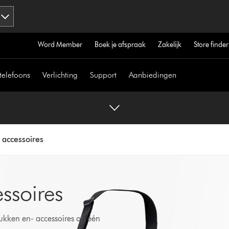
Word Member
Boek je afspraak
Zakelijk
Store finder
telefoons
Verlichting
Support
Aanbiedingen
 accessoires
ssoires
ukken en- accessoires op één