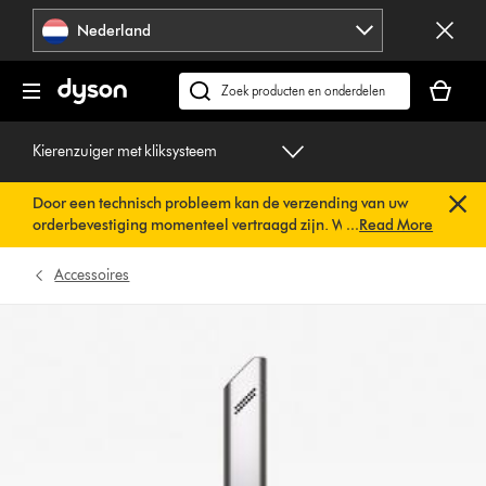
Navigatie
Nederland
overslaan
Je
winkelm
Zoek
is
op
leeg
dyson.nl
Kierenzuiger met kliksysteem
Door een technisch probleem kan de verzending van uw
orderbevestiging momenteel vertraagd zijn. We werken al
...
Read More
aan een snelle oplossing.
U hoeft verder niets te doen. Uw
orderbevestiging wordt binnenkort automatisch naar u
Accessoires
verzonden.