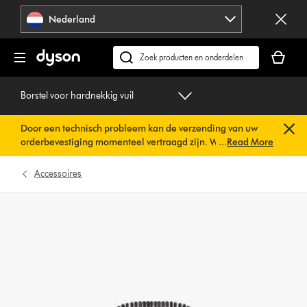
Navigatie
Nederland
overslaan
Je
winkelm
Zoek
is
op
leeg
dyson.nl
Borstel voor hardnekkig vuil
Door een technisch probleem kan de verzending van uw
orderbevestiging momenteel vertraagd zijn. We werken al
...
Read More
aan een snelle oplossing.
U hoeft verder niets te doen. Uw
orderbevestiging wordt binnenkort automatisch naar u
Accessoires
verzonden.