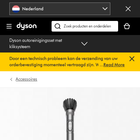
Navigatie
Nederland
overslaan
Je
winkelm
Zoek
is
op
Dyson autoreinigingsset met
leeg
dyson.nl
kliksysteem
Door een technisch probleem kan de verzending van uw
orderbevestiging momenteel vertraagd zijn. We werken al
...
Read More
aan een snelle oplossing.
U hoeft verder niets te doen. Uw
orderbevestiging wordt binnenkort automatisch naar u
Accessoires
verzonden.