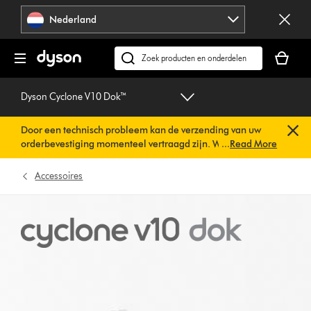
Navigatie
Nederland
overslaan
Je
winkelm
Zoek
is
op
leeg
dyson.nl
Dyson Cyclone V10 Dok™
Door een technisch probleem kan de verzending van uw
orderbevestiging momenteel vertraagd zijn. We werken al
...
Read More
aan een snelle oplossing.
U hoeft verder niets te doen. Uw
orderbevestiging wordt binnenkort automatisch naar u
Accessoires
verzonden.