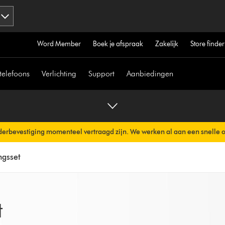
Word Member
Boek je afspraak
Zakelijk
Store finder
telefoons
Verlichting
Support
Aanbiedingen
erbevestiging momenteel vertraagd zijn. We werken al aan een snelle 
erzonden.
ngsset
t