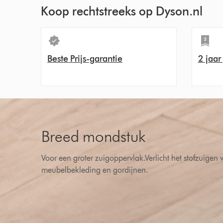
Koop rechtstreeks op Dyson.nl
Beste Prijs-garantie
2 jaar
Breed mondstuk
Voor een groter zuigoppervlak.Verlicht het stofzuigen
meubelbekleding en gordijnen.