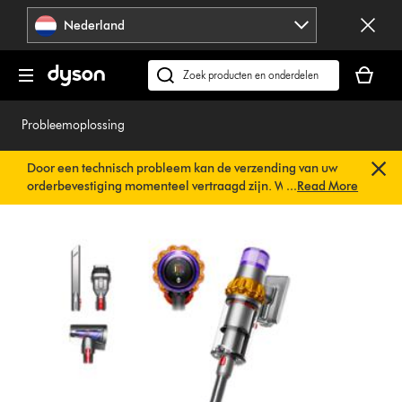
Navigatie
Nederland
overslaan
Je
winkelm
Zoek
is
op
leeg
dyson.nl
Probleemoplossing
Door een technisch probleem kan de verzending van uw
orderbevestiging momenteel vertraagd zijn. We werken al
...
Read More
aan een snelle oplossing.
U hoeft verder niets te doen. Uw
orderbevestiging wordt binnenkort automatisch naar u
verzonden.