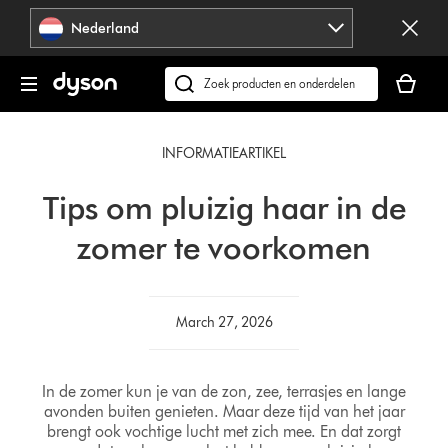
Navigatie
Nederland
overslaan
Je
winkelm
Zoek
is
op
leeg
dyson.nl
INFORMATIEARTIKEL
Tips om pluizig haar in de
zomer te voorkomen
March 27, 2026
In de zomer kun je van de zon, zee, terrasjes en lange
avonden buiten genieten. Maar deze tijd van het jaar
brengt ook vochtige lucht met zich mee. En dat zorgt