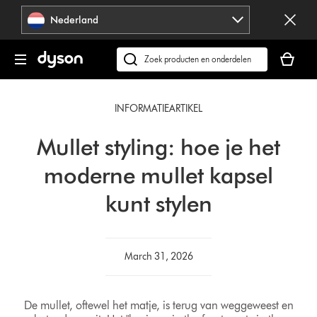
Navigatie
Nederland
overslaan
Je
winkelm
Zoek
is
op
leeg
dyson.nl
INFORMATIEARTIKEL
Mullet styling: hoe je het
moderne mullet kapsel
kunt stylen
March 31, 2026
De mullet, oftewel het matje, is terug van weggeweest en