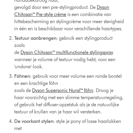
handdoekdroog haar,
gevolgd door een pre-stylingproduct. De
Dyson
Chitosan™ Pre-style crème
is een combinatie van
hittebescherming en stylingcrème voor meer stevigheid
in één en is beschikbaar voor verschillende haartypes.
Textuur aanbrengen
: gebruik een stylingproduct
zoals
de
Dyson Chitosan™ multifunctionele stylingspray
wanneer je volume of textuur nodig hebt, voor een
'undone'-look.
Föhnen
: gebruik voor meer volume een ronde borstel
en een krachtige föhn
zoals de
Dyson Supersonic Nural™ föhn
. Droog je
haar voorzichtig met een slimme temperatuurregeling,
of gebruik het diffuser-opzetstuk als je de natuurlijke
textuur of krullen van je haar wil versterken.
De voorkant stylen
: style je pony of losse haarlokken
met