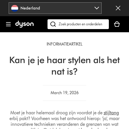
Navigatie
Nederland
overslaan
Je
winkelm
Zoek
is
op
leeg
dyson.nl
INFORMATIEARTIKEL
Kan je je haar stylen als het
nat is?
March 19, 2026
Moet je haar helemaal droog zijn voordat je de
stijltang
erbij pakt? Voorheen was het antwoord hierop: 'ja', maar
innovatieve technieken veranderen de grenzen van wat