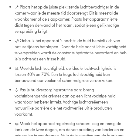
📍 Plaats het op de juiste plek: zet de luchtbevochtiger in de
kamer waar je de meeste tijd doorbrengt. Dit is meestal de
woonkamer of de slaapkamer. Plaats het apparaat niet te
dicht tegen de wand of het raam, zodat je een gelijkmatige
verspreiding krijgt.
🌙 Gebruik het apparaat ‘s nachts: de huid herstelt zich van
nature tijdens het slapen. Door de hele nacht lichte vochtigheid
te verspreiden wordt de constante hydratatie bevorderd en heb
je 's ochtends een frisse huid.
📊 Meet de luchtvochtigheid: de ideale luchtvochtigheid is
tussen 40% en 70%. Een te hoge luchtvochtigheid kan
benauwend aanvoelen of schimmelgroei veroorzaken.
💧 Pas je huidverzorgingsroutine aan: breng
vochtinbrengende crèmes aan op een licht vochtige huid
waardoor het beter intrekt. Vochtige lucht creëert een
natuurlijke barrière die het vochtverlies uit je producten
voorkomt.
🧽 Maak het apparaat regelmatig schoon: leeg en reinig de
tank om de twee dagen, om de verspreiding van bacteriën en
mineralen te voorkomen. Volg de instructies van de fabrikant