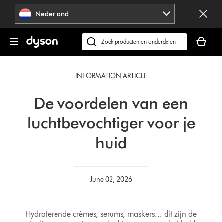
Navigatie
Nederland
overslaan
Je
winkelm
Zoek
is
op
leeg
dyson.nl
INFORMATION ARTICLE
De voordelen van een
luchtbevochtiger voor je
huid
June 02, 2026
Hydraterende crèmes, serums, maskers... dit zijn de