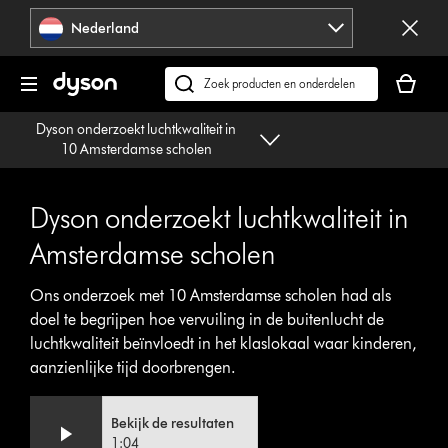
Navigatie
Nederland
overslaan
Je
winkelm
Zoek
is
op
Dyson onderzoekt luchtkwaliteit in
leeg
dyson.nl
10 Amsterdamse scholen
Dyson onderzoekt luchtkwaliteit in
Amsterdamse scholen
Ons onderzoek met 10 Amsterdamse scholen had als
doel te begrijpen hoe vervuiling in de buitenlucht de
luchtkwaliteit beïnvloedt in het klaslokaal waar kinderen,
aanzienlijke tijd doorbrengen.
Bekijk de resultaten
1:04