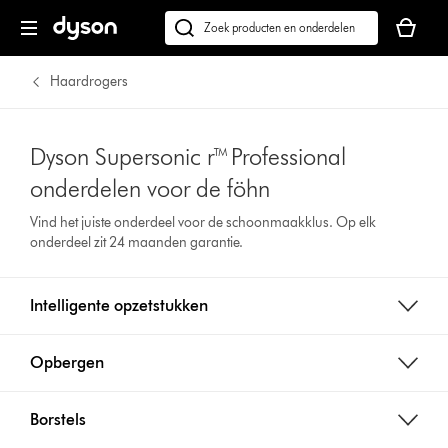
Je
winkelm
Zoek
is
op
leeg
dyson.nl
Haardrogers
Dyson Supersonic r™ Professional
onderdelen voor de föhn
Vind het juiste onderdeel voor de schoonmaakklus. Op elk
onderdeel zit 24 maanden garantie.
Intelligente opzetstukken
Opbergen
Borstels