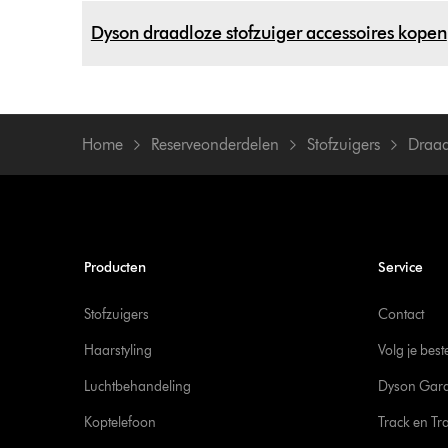
Dyson draadloze stofzuiger accessoires kopen
Home
Reserveonderdelen
Stofzuigers
Draad
Producten
Service
Stofzuigers
Contact
Haarstyling
Volg je best
Luchtbehandeling
Dyson Gara
Koptelefoon
Track en Tr