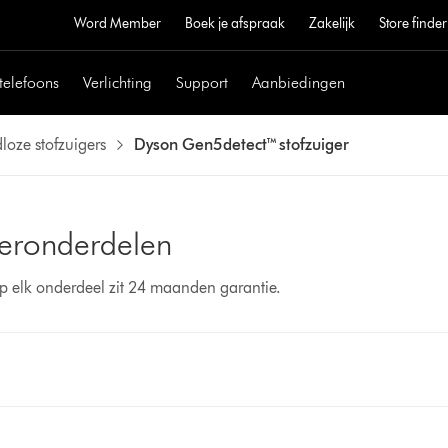
Word Member
Boek je afspraak
Zakelijk
Store finder
telefoons
Verlichting
Support
Aanbiedingen
loze stofzuigers
Dyson Gen5detect™ stofzuiger
geronderdelen
p elk onderdeel zit 24 maanden garantie.