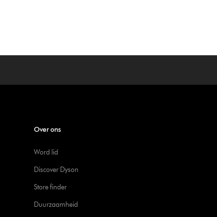
Over ons
Word lid
Discover Dyson
Store finder
Duurzaamheid