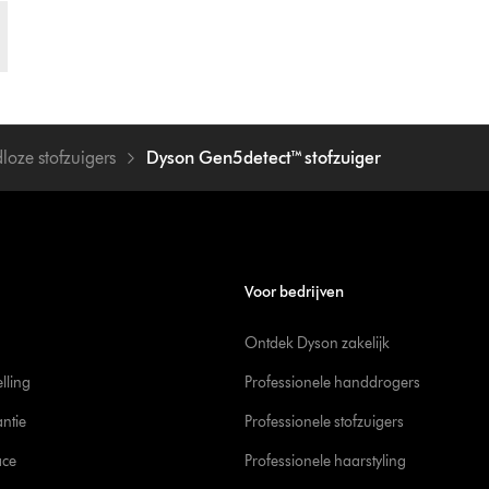
loze stofzuigers
Dyson Gen5detect™ stofzuiger
Voor bedrijven
Ontdek Dyson zakelijk
elling
Professionele handdrogers
ntie
Professionele stofzuigers
ace
Professionele haarstyling