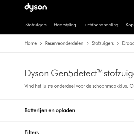
Stofzuigers
Haarstyling
Luchtbehandeling
Kop
Home
Reserveonderdelen
Stofzuigers
Draad
Dyson Gen5detect™ stofzui
Vind het juiste onderdeel voor de schoonmaakklus. O
Batterijen en opladen
Filters