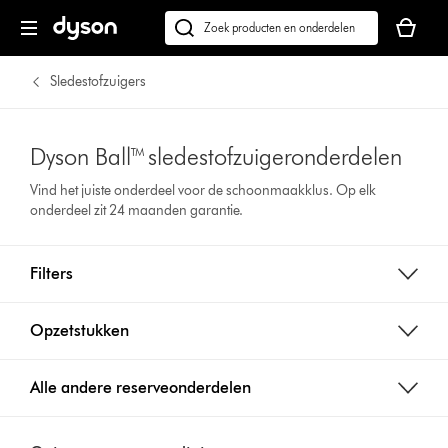
Je
winkelm
Zoek
is
op
leeg
dyson.nl
Sledestofzuigers
Dyson Ball™ sledestofzuigeronderdelen
Vind het juiste onderdeel voor de schoonmaakklus. Op elk
onderdeel zit 24 maanden garantie.
Filters
Opzetstukken
Alle andere reserveonderdelen