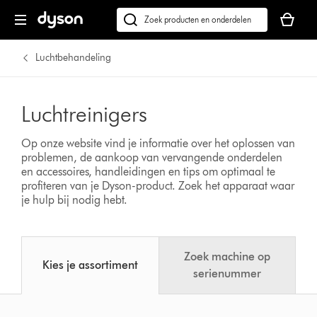
Je
winkelm
Zoek
is
op
leeg
dyson.nl
Luchtbehandeling
Luchtreinigers
Op onze website vind je informatie over het oplossen van
problemen, de aankoop van vervangende onderdelen
en accessoires, handleidingen en tips om optimaal te
profiteren van je Dyson-product.
Zoek het apparaat waar
je hulp bij nodig hebt.
Zoek machine op
Kies je assortiment
serienummer