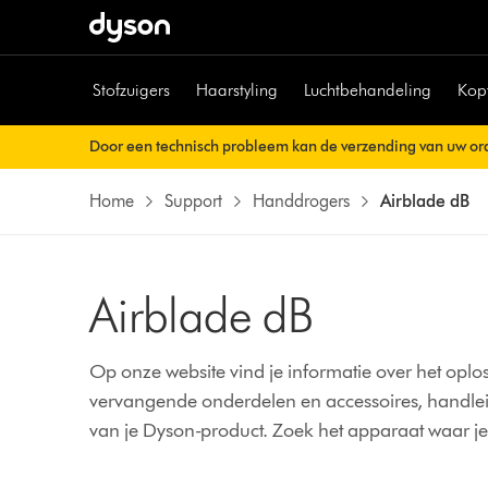
Stofzuigers
Haarstyling
Luchtbehandeling
Kop
Door een technisch probleem kan de verzending van uw ord
Uw orderbevestiging wordt binnenkort automatisch naar u v
Home
Support
Handdrogers
Airblade dB
Airblade dB
Op onze website vind je informatie over het op
vervangende onderdelen en accessoires, handleid
van je Dyson-product.
Zoek het apparaat waar je 