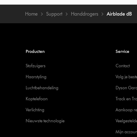
Home
Support
Handdrogers
Airblade dB
Producten
Service
Stofzuigers
Contact
Haarstyling
Volg je best
Luchtbehandeling
Dyson Gara
Koptelefoon
Track en Tr
Verlichting
Aankoop re
Nieuwste technologie
Veelgesteld
Mijn accoun