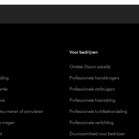
Voor bedrijven
Ontdek Dyson zakelijk
elling
Professionele handdrogers
ntie
Professionele stofzuigers
ace
Professionele haarstyling
tourneren of annuleren
Professionele luchtbehandeling
e vragen
Professionele verlichting
t
Duurzaamheid voor bedrijven