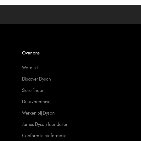
Over ons
Word lid
Discover Dyson
Store finder
Duurzaamheid
Werken bij Dyson
James Dyson foundation
Conformiteitsinformatie