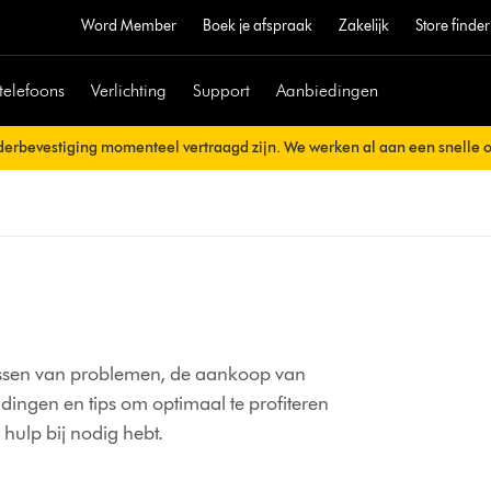
Word Member
Boek je afspraak
Zakelijk
Store finder
telefoons
Verlichting
Support
Aanbiedingen
erbevestiging momenteel vertraagd zijn. We werken al aan een snelle 
erzonden.
lossen van problemen, de aankoop van
ingen en tips om optimaal te profiteren
hulp bij nodig hebt.