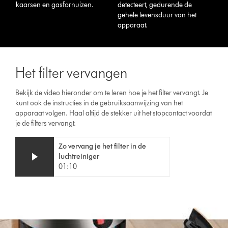
kaarsen en gasfornuizen.
detecteert, gedurende de
gehele levensduur van het
apparaat.
Het filter vervangen
Bekijk de video hieronder om te leren hoe je het filter vervangt. Je
kunt ook de instructies in de gebruiksaanwijzing van het
apparaat volgen. Haal altijd de stekker uit het stopcontact voordat
je de filters vervangt.
Video
Videotranscript
Zo vervang je het filter in de
Transcript
openen
luchtreiniger
01:10