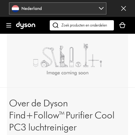
Navigatie
Nederland
overslaan
Je
winkelm
Zoek
is
op
leeg
dyson.nl
Over de Dyson
Find+Follow™ Purifier Cool
PC3 luchtreiniger