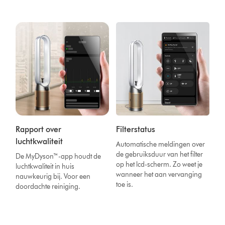
Rapport over
Filterstatus
luchtkwaliteit
Automatische meldingen over
de gebruiksduur van het filter
De MyDyson™-app houdt de
op het lcd-scherm. Zo weet je
luchtkwaliteit in huis
wanneer het aan vervanging
nauwkeurig bij. Voor een
toe is.
doordachte reiniging.