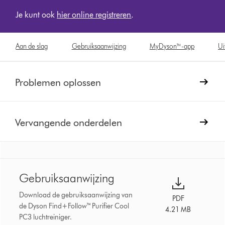
Je kunt ook
hier online registreren
.
Aan de slag
Gebruiksaanwijzing
MyDyson™-app
Ui
Problemen oplossen
Vervangende onderdelen
Gebruiksaanwijzing
Download de gebruiksaanwijzing van
PDF
de Dyson Find+Follow™ Purifier Cool
4.21 MB
PC3 luchtreiniger.