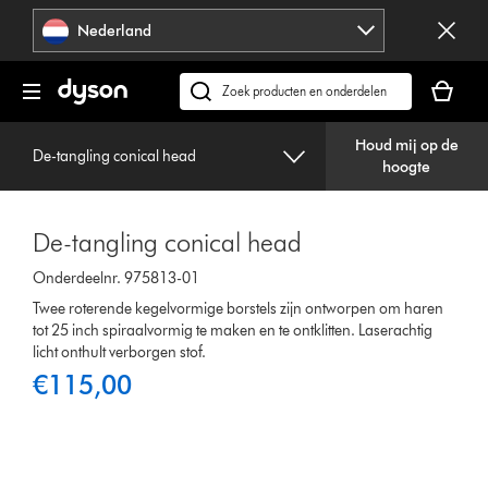
Navigatie
Nederland
overslaan
Je
winkelm
Zoek
is
op
leeg
Houd mij op de
dyson.nl
De-tangling conical head
hoogte
De-tangling conical head
Onderdeelnr. 975813-01
Twee roterende kegelvormige borstels zijn ontworpen om haren
tot 25 inch spiraalvormig te maken en te ontklitten. Laserachtig
licht onthult verborgen stof.
€115,00