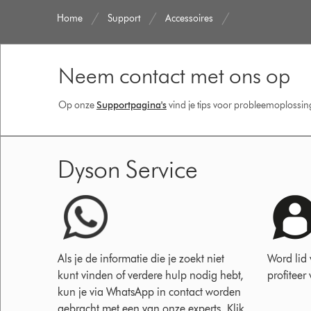
Home
Support
Accessoires
Neem contact met ons op
Op onze
Supportpagina's
vind je tips voor probleemoplossi
Dyson Service
Als je de informatie die je zoekt niet
Word lid
kunt vinden of verdere hulp nodig hebt,
profiteer
kun je via WhatsApp in contact worden
gebracht met een van onze experts. Klik