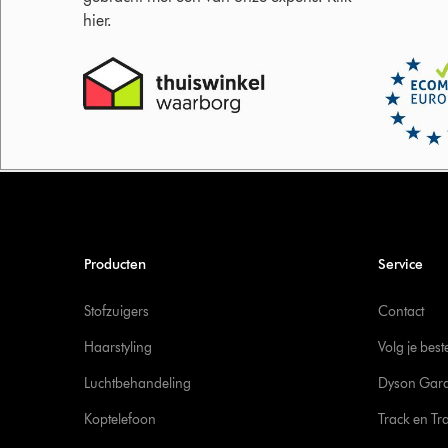
hier.
Producten
Service
Stofzuigers
Contact
Haarstyling
Volg je best
Luchtbehandeling
Dyson Gara
Koptelefoon
Track en Tr