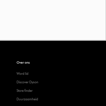
Over ons
Word lid
Discover Dyson
Store finder
Duurzaamheid