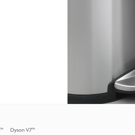
8™ Dyson V7™