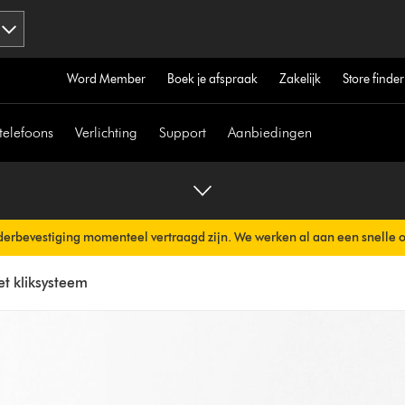
Word Member
Boek je afspraak
Zakelijk
Store finder
telefoons
Verlichting
Support
Aanbiedingen
erbevestiging momenteel vertraagd zijn. We werken al aan een snelle 
erzonden.
et kliksysteem