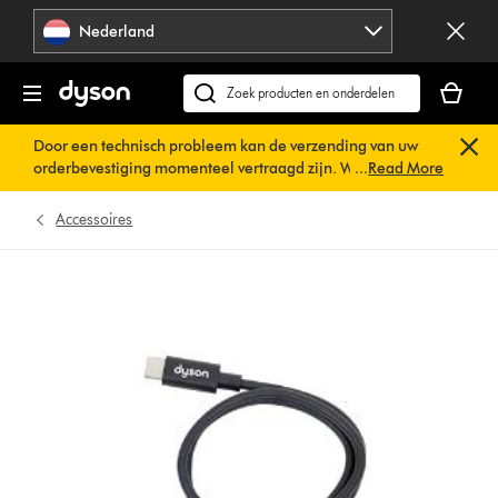
Navigatie
Nederland
overslaan
Je
winkelm
Zoek
is
op
Door een technisch probleem kan de verzending van uw
leeg
dyson.nl
orderbevestiging momenteel vertraagd zijn. We werken al
...
Read More
aan een snelle oplossing.
U hoeft verder niets te doen. Uw
orderbevestiging wordt binnenkort automatisch naar u
Accessoires
verzonden.