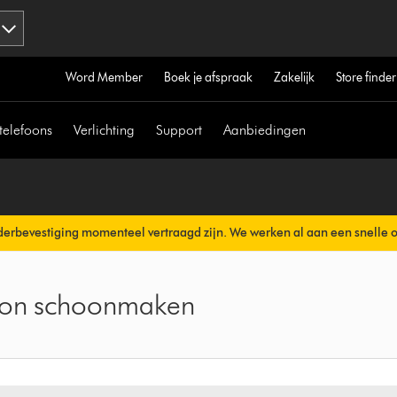
Word Member
Boek je afspraak
Zakelijk
Store finder
telefoons
Verlichting
Support
Aanbiedingen
erbevestiging momenteel vertraagd zijn. We werken al aan een snelle 
erzonden.
cloon schoonmaken