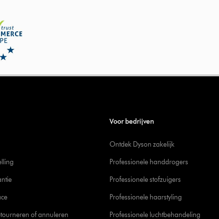
Voor bedrijven
Ontdek Dyson zakelijk
elling
Professionele handdrogers
ntie
Professionele stofzuigers
ace
Professionele haarstyling
tourneren of annuleren
Professionele luchtbehandeling