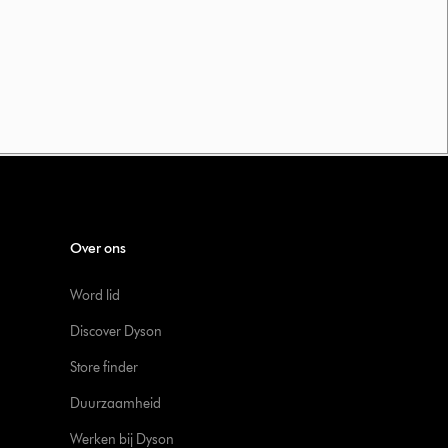
Over ons
Word lid
Discover Dyson
Store finder
Duurzaamheid
Werken bij Dyson