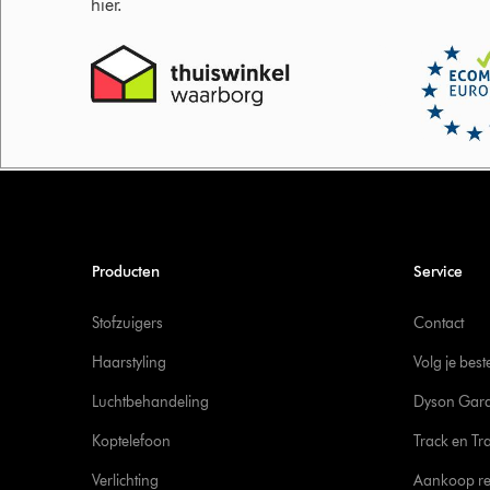
hier.
Producten
Service
Stofzuigers
Contact
Haarstyling
Volg je best
Luchtbehandeling
Dyson Gara
Koptelefoon
Track en Tr
Verlichting
Aankoop re