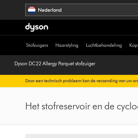
Navigatie
Nederland
overslaan
Stofzuigers
Haarstyling
Luchtbehandeling
Kop
Dyson DC22 Allergy Parquet stofzuiger
Door een technisch probleem kan de verzending van uw ord
Uw orderbevestiging wordt binnenkort automatisch naar u v
Het stofreservoir en de cy