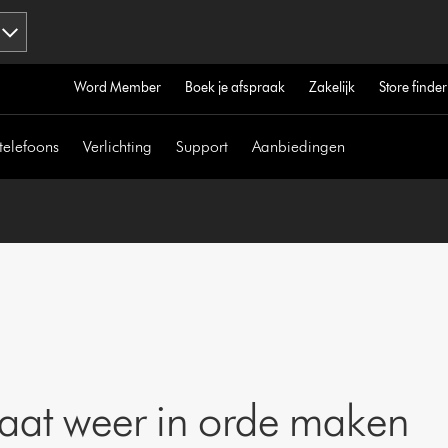
Word Member
Boek je afspraak
Zakelijk
Store finder
telefoons
Verlichting
Support
Aanbiedingen
aat weer in orde maken