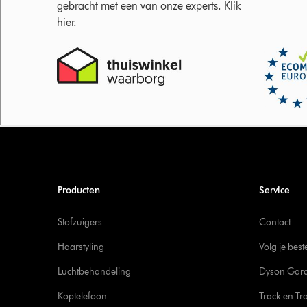
gebracht met een van onze experts. Klik
hier.
Producten
Service
Stofzuigers
Contact
Haarstyling
Volg je best
Luchtbehandeling
Dyson Gara
Koptelefoon
Track en Tr