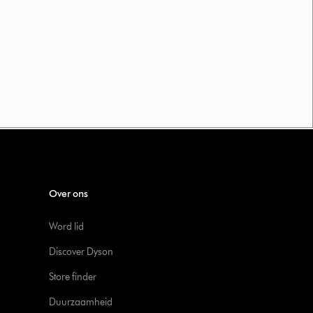
Over ons
Word lid
Discover Dyson
Store finder
Duurzaamheid