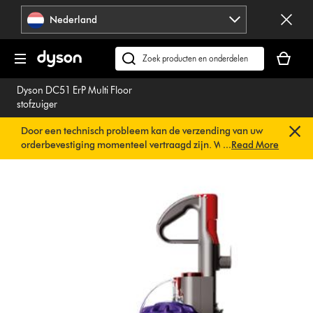
Navigatie
Nederland
overslaan
Je
winkelm
Zoek
is
op
Dyson DC51 ErP Multi Floor
leeg
dyson.nl
stofzuiger
Door een technisch probleem kan de verzending van uw
orderbevestiging momenteel vertraagd zijn. We werken al
...
Read More
aan een snelle oplossing.
U hoeft verder niets te doen. Uw
orderbevestiging wordt binnenkort automatisch naar u
verzonden.