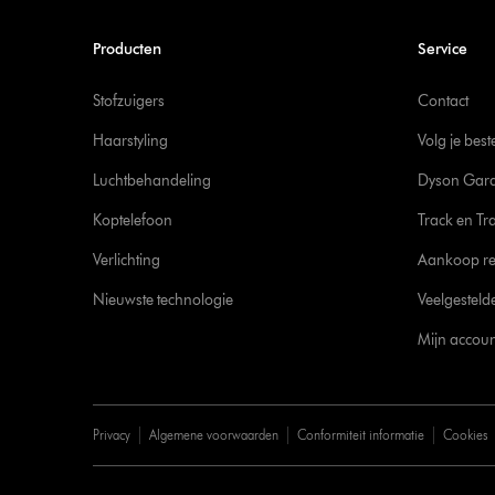
Producten
Service
Stofzuigers
Contact
Haarstyling
Volg je best
Luchtbehandeling
Dyson Gara
Koptelefoon
Track en Tr
Verlichting
Aankoop re
Nieuwste technologie
Veelgesteld
Mijn accoun
Privacy
Algemene voorwaarden
Conformiteit informatie
Cookies