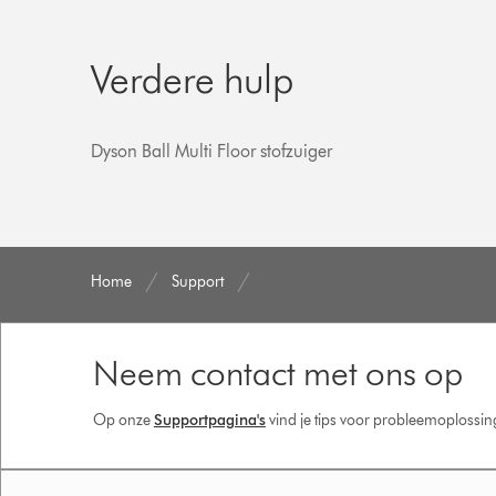
Verdere hulp
Dyson Ball Multi Floor stofzuiger
Home
Support
Neem contact met ons op
Op onze
Supportpagina's
vind je tips voor probleemoplossi