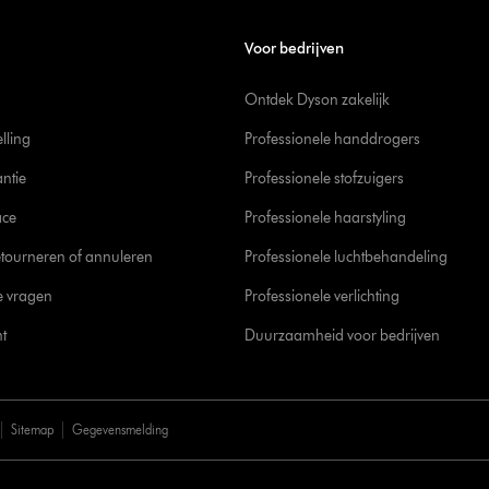
Voor bedrijven
Ontdek Dyson zakelijk
elling
Professionele handdrogers
ntie
Professionele stofzuigers
ace
Professionele haarstyling
tourneren of annuleren
Professionele luchtbehandeling
e vragen
Professionele verlichting
t
Duurzaamheid voor bedrijven
Sitemap
Gegevensmelding