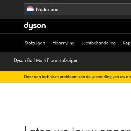
Navigatie
Nederland
overslaan
Stofzuigers
Haarstyling
Luchtbehandeling
Kop
Dyson Ball Multi Floor stofzuiger
Door een technisch probleem kan de verzending van uw ord
Uw orderbevestiging wordt binnenkort automatisch naar u v