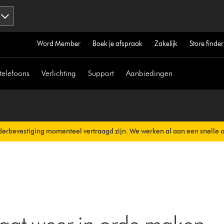
Word Member
Boek je afspraak
Zakelijk
Store finder
telefoons
Verlichting
Support
Aanbiedingen
erbevestiging momenteel vertraagd zijn. We werken al aan een snelle 
erzonden.