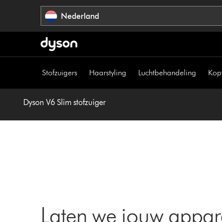
Navigatie
Nederland
overslaan
Stofzuigers
Haarstyling
Luchtbehandeling
Kop
Dyson V6 Slim stofzuiger
Laten we jouw appar