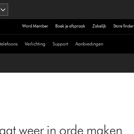
Word Member
Boek je afspraak
Zakelijk
Store finder
telefoons
Verlichting
Support
Aanbiedingen
aat weer in orde maken