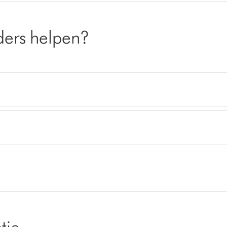
ders helpen?
tie