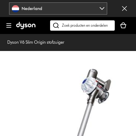
Navigatie
Nederland
overslaan
Je
winkelm
Zoek
is
op
leeg
dyson.nl
Dyson V6 Slim Origin stofzuiger