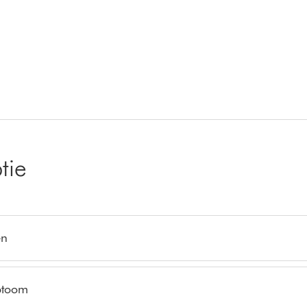
tie
en
ptoom