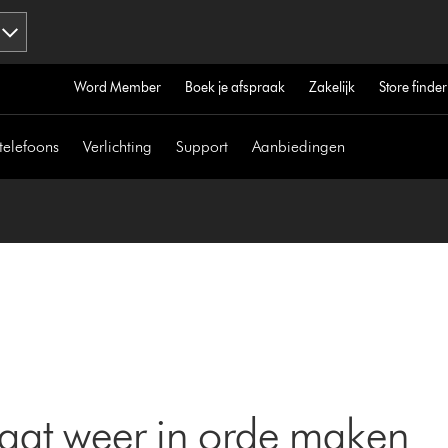
Word Member
Boek je afspraak
Zakelijk
Store finder
telefoons
Verlichting
Support
Aanbiedingen
aat weer in orde maken