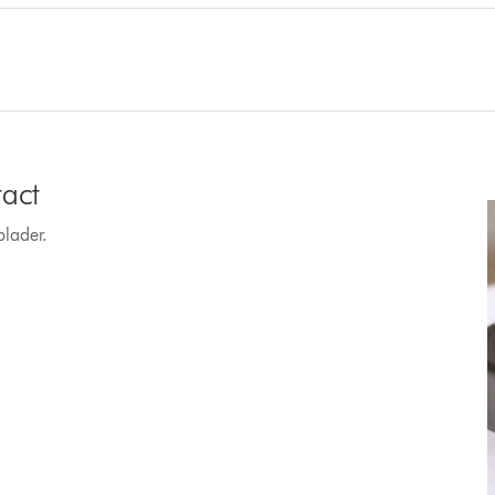
tact
plader.