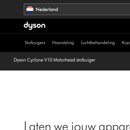
Navigatie
Nederland
overslaan
Stofzuigers
Haarstyling
Luchtbehandeling
Kop
Dyson Cyclone V10 Motorhead stofzuiger
Laten we jouw appar