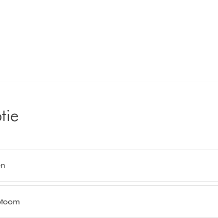
tie
en
ptoom