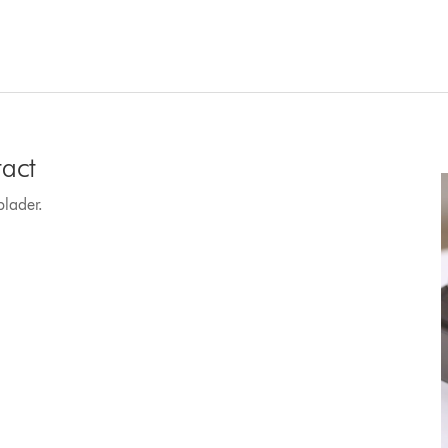
tact
plader.