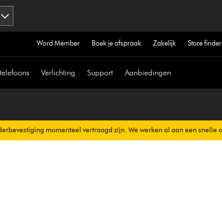
Word Member
Boek je afspraak
Zakelijk
Store finder
telefoons
Verlichting
Support
Aanbiedingen
erbevestiging momenteel vertraagd zijn. We werken al aan een snelle 
erzonden.