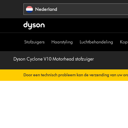
Navigatie
Nederland
overslaan
Stofzuigers
Haarstyling
Luchtbehandeling
Kop
Dyson Cyclone V10 Motorhead stofzuiger
Door een technisch probleem kan de verzending van uw ord
Uw orderbevestiging wordt binnenkort automatisch naar u v