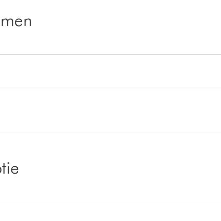
emen
tie