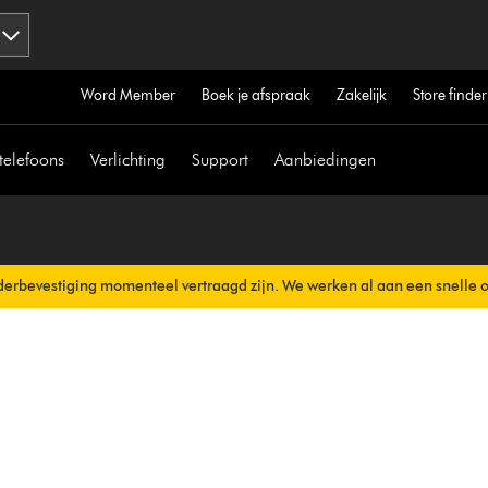
Word Member
Boek je afspraak
Zakelijk
Store finder
telefoons
Verlichting
Support
Aanbiedingen
erbevestiging momenteel vertraagd zijn. We werken al aan een snelle 
erzonden.