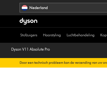
Navigatie
Nederland
overslaan
Stofzuigers
Haarstyling
Luchtbehandeling
Kop
Dyson V11 Absolute Pro
Door een technisch probleem kan de verzending van uw ord
Uw orderbevestiging wordt binnenkort automatisch naar u v