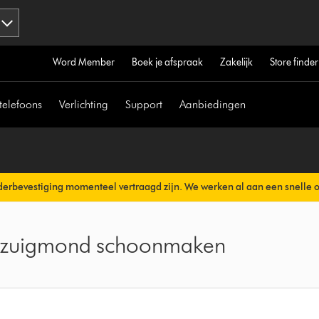
Word Member
Boek je afspraak
Zakelijk
Store finder
telefoons
Verlichting
Support
Aanbiedingen
erbevestiging momenteel vertraagd zijn. We werken al aan een snelle 
erzonden.
erzuigmond schoonmaken