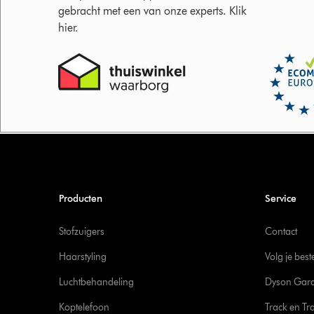
gebracht met een van onze experts. Klik
hier.
Producten
Service
Stofzuigers
Contact
Haarstyling
Volg je best
Luchtbehandeling
Dyson Gara
Koptelefoon
Track en Tr