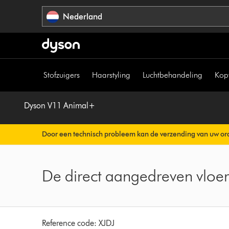
Navigatie
Nederland
overslaan
Stofzuigers
Haarstyling
Luchtbehandeling
Kop
Dyson V11 Animal+
Door een technisch probleem kan de verzending van uw ord
Uw orderbevestiging wordt binnenkort automatisch naar u v
De direct aangedreven vlo
Reference code:
XJDJ