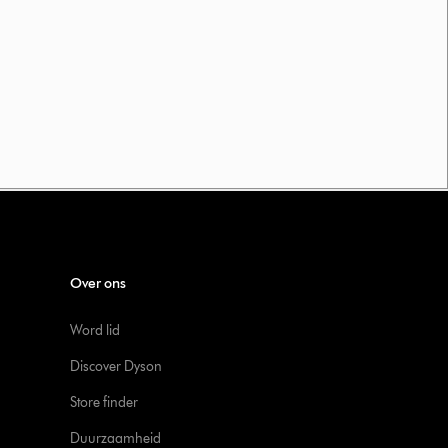
Over ons
Word lid
Discover Dyson
Store finder
Duurzaamheid