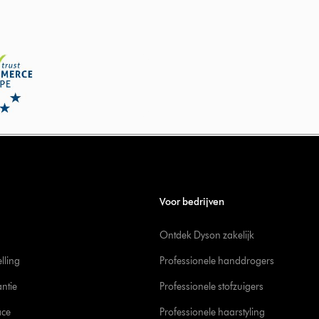
Voor bedrijven
Ontdek Dyson zakelijk
elling
Professionele handdrogers
ntie
Professionele stofzuigers
ace
Professionele haarstyling