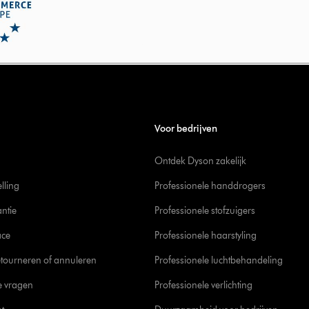
Voor bedrijven
Ontdek Dyson zakelijk
elling
Professionele handdrogers
ntie
Professionele stofzuigers
ace
Professionele haarstyling
tourneren of annuleren
Professionele luchtbehandeling
e vragen
Professionele verlichting