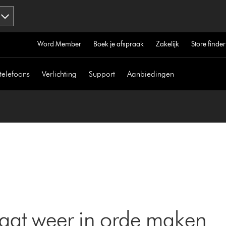
Word Member
Boek je afspraak
Zakelijk
Store finder
telefoons
Verlichting
Support
Aanbiedingen
aat weer in orde maken