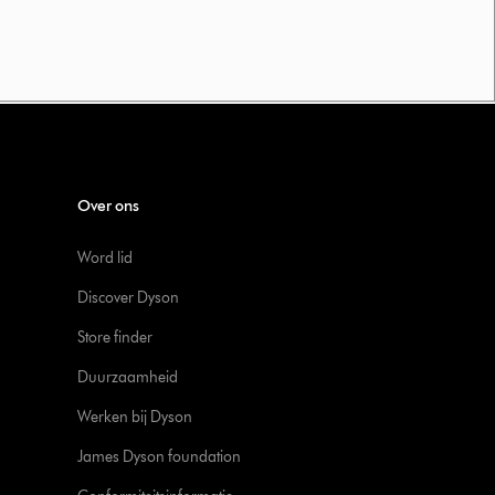
Over ons
Word lid
Discover Dyson
Store finder
Duurzaamheid
Werken bij Dyson
James Dyson foundation