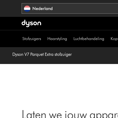
Navigatie
Nederland
overslaan
Stofzuigers
Haarstyling
Luchtbehandeling
Kop
Dyson V7 Parquet Extra stofzuiger
Laten we jouw appar