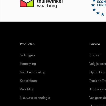
Producten
Service
Stofzuigers
Contact
Haarstyling
Volg je best
Luchtbehandeling
Dyson Gara
Koptelefoon
Track en Tr
Verlichting
Aankoop re
Nieuwste technologie
Veelgesteld