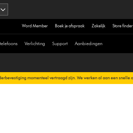
Word Member
Boek je afspraak
Zakelijk
Store finder
telefoons
Verlichting
Support
Aanbiedingen
erbevestiging momenteel vertraagd zijn. We werken al aan een snelle 
erzonden.