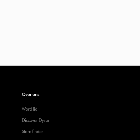
Over ons
Word lid
Discover Dyson
Store finder