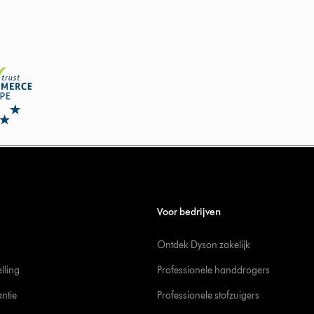
Voor bedrijven
Ontdek Dyson zakelijk
elling
Professionele handdrogers
ntie
Professionele stofzuigers