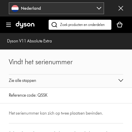
Navigatie
Nederland
overslaan
Je
winkelm
Zoek
is
op
leeg
dyson.nl
Dyson V11 Absolute Extra
Vindt het serienummer
Zie alle stappen
Reference code:
QSSK
Het serienummer kan zich op twee plaatsen bevinden.