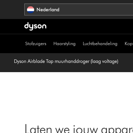
Navigatie
Nederland
overslaan
Stofzuigers
Haarstyling
Luchtbehandeling
Kop
Dyson Airblade Tap muurhanddroger (laag voltage)
Laten we jouw appar