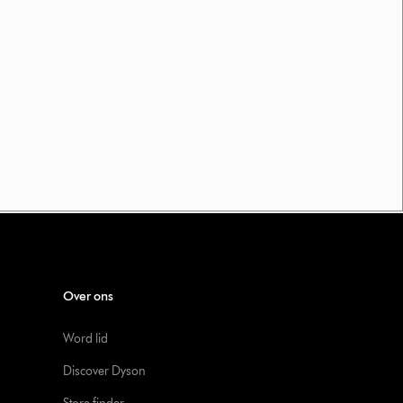
Over ons
Word lid
Discover Dyson