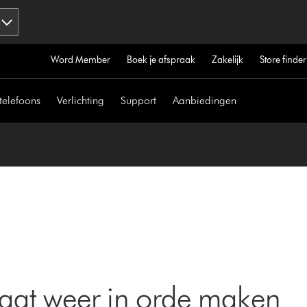
Word Member
Boek je afspraak
Zakelijk
Store finder
telefoons
Verlichting
Support
Aanbiedingen
aat weer in orde maken