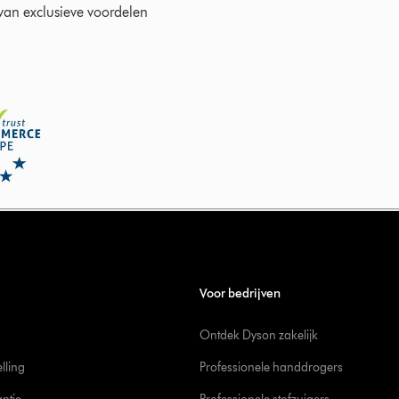
 van exclusieve voordelen
Voor bedrijven
Ontdek Dyson zakelijk
elling
Professionele handdrogers