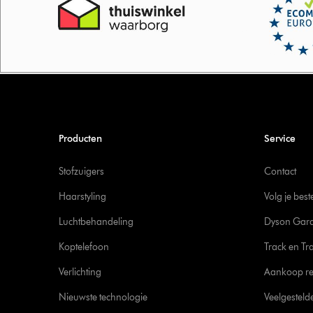
Producten
Service
Stofzuigers
Contact
Haarstyling
Volg je best
Luchtbehandeling
Dyson Gara
Koptelefoon
Track en Tr
Verlichting
Aankoop re
Nieuwste technologie
Veelgesteld