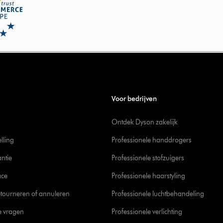
Voor bedrijven
Ontdek Dyson zakelijk
elling
Professionele handdrogers
ntie
Professionele stofzuigers
ace
Professionele haarstyling
tourneren of annuleren
Professionele luchtbehandeling
e vragen
Professionele verlichting