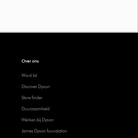
Over ons
Word lid
Discover Dyson
Store finder
Duurzaamheid
Werken bij Dyson
James Dyson foundation