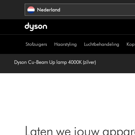
Navigatie
Nederland
overslaan
Stofzuigers
Haarstyling
Luchtbehandeling
Kop
Dyson Cu-Beam Up lamp 4000K (zilver)
Laten we jouw appar