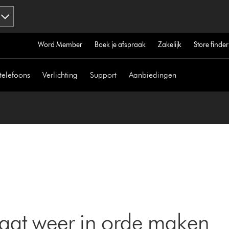
Word Member
Boek je afspraak
Zakelijk
Store finder
telefoons
Verlichting
Support
Aanbiedingen
aat weer in orde maken