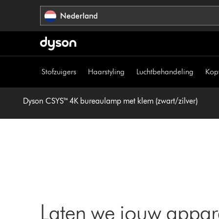
Navigatie
Nederland
overslaan
Stofzuigers
Haarstyling
Luchtbehandeling
Kop
Dyson CSYS™ 4K bureaulamp met klem (zwart/zilver)
Laten we jouw appar