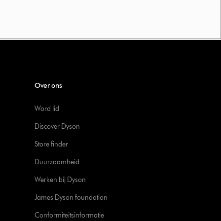
Over ons
Word lid
Discover Dyson
Store finder
Duurzaamheid
Werken bij Dyson
James Dyson foundation
Conformiteitsinformatie