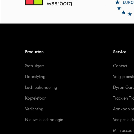
Producten
Service
Stofzuigers
Contact
Haarstyling
Volg je best
Luchtbehandeling
Dyson Gara
Koptelefoon
Track en Tr
Verlichting
Aankoop re
Nieuwste technologie
Veelgesteld
Mijn accoun