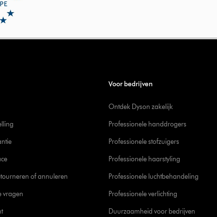
Voor bedrijven
Ontdek Dyson zakelijk
elling
Professionele handdrogers
ntie
Professionele stofzuigers
ace
Professionele haarstyling
tourneren of annuleren
Professionele luchtbehandeling
e vragen
Professionele verlichting
t
Duurzaamheid voor bedrijven