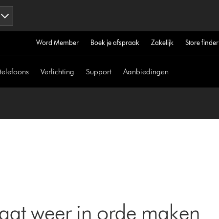
Word Member
Boek je afspraak
Zakelijk
Store finder
telefoons
Verlichting
Support
Aanbiedingen
aat weer in orde maken