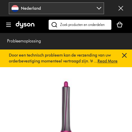
Navigatie
Nederland
overslaan
Je
winkelm
Zoek
is
op
leeg
dyson.nl
Probleemoplossing
Door een technisch probleem kan de verzending van uw
orderbevestiging momenteel vertraagd zijn. We werken al
...
Read More
aan een snelle oplossing.
U hoeft verder niets te doen. Uw
orderbevestiging wordt binnenkort automatisch naar u
verzonden.