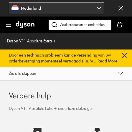
Navigatie
Nederland
overslaan
Je
winkelm
Zoek
is
op
leeg
dyson.nl
Dyson V11 Absolute Extra +
Door een technisch probleem kan de verzending van uw
orderbevestiging momenteel vertraagd zijn. We werken al
...
Read More
aan een snelle oplossing.
U hoeft verder niets te doen. Uw
orderbevestiging wordt binnenkort automatisch naar u
Zie alle stappen
verzonden.
Verdere hulp
Dyson V11 Absolute Extra+ snoerloze stofzuiger