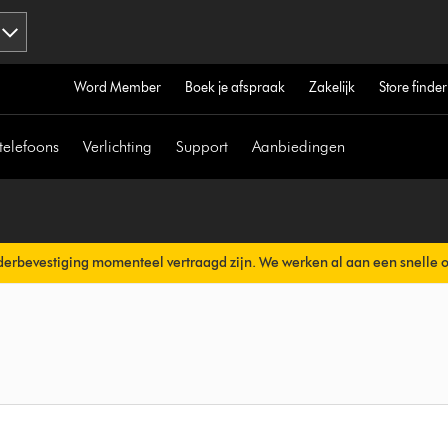
Word Member
Boek je afspraak
Zakelijk
Store finder
telefoons
Verlichting
Support
Aanbiedingen
erbevestiging momenteel vertraagd zijn. We werken al aan een snelle 
erzonden.