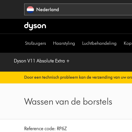
Navigatie
Nederland
overslaan
Stofzuigers
Haarstyling
Luchtbehandeling
Kop
Dyson V11 Absolute Extra +
Door een technisch probleem kan de verzending van uw ord
Uw orderbevestiging wordt binnenkort automatisch naar u v
Wassen van de borstels
Reference code:
RP6Z