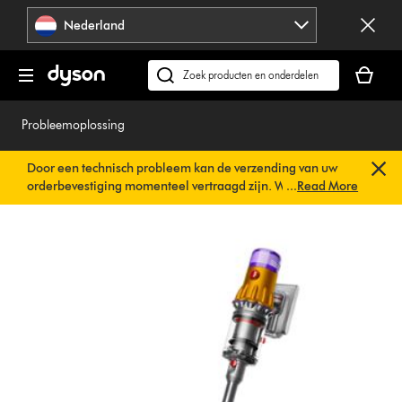
Navigatie
Nederland
overslaan
Je
winkelm
Zoek
is
op
leeg
dyson.nl
Probleemoplossing
Door een technisch probleem kan de verzending van uw
orderbevestiging momenteel vertraagd zijn. We werken al
...
Read More
aan een snelle oplossing.
U hoeft verder niets te doen. Uw
orderbevestiging wordt binnenkort automatisch naar u
verzonden.