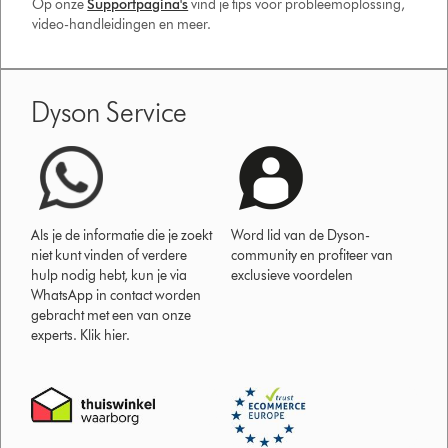
Op onze
Supportpagina's
vind je tips voor probleemoplossing,
video-handleidingen en meer.
Dyson Service
Als je de informatie die je zoekt
Word lid van de Dyson-
niet kunt vinden of verdere
community en profiteer van
hulp nodig hebt, kun je via
exclusieve voordelen
WhatsApp in contact worden
gebracht met een van onze
experts. Klik hier.